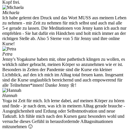
Kopf frei.
Michaela
Ich habe gelernt den Druck und das Wort MUSS aus meinem Leben
zu nehmen - mir Zeit zu nehmen für mich selbst und auch mal alle
5-e gerade zu lassen. Die Meditationen von Jenny kann ich auch nur
empfehlen - Sie hat dafür ein Händchen und holt mich immer an der
richtigen Stelle ab. Also 5 Sterne von 5 für Jenny und ihre online
Kurse!
Petra
Jenny's Yogakurse haben mir, ohne pathetisch klingen zu wollen, es
wirklich näher gebracht, meinen Körper so anzunehmen wie er ist.
Besonders in Zeiten der Pandemie sind die Kurse ein kleiner
Lichtblick, auf den ich mich im Alltag total freuen kann. Insgesamt
sind die Kurse unglaublich bereichernd und auch empowerend für
alle Teilnehmer*innen! Danke Jenny 🌼!
Hannah
Yoga ist Zeit für mich. Ich lerne dabei, auf meinen Körper zu hören
und finde - je nach dem, was ich in meinem Alltag gerade brauche -
Ausgeglichenheit und Erdung oder Selbstmotivation und neue
Tatkraft. Ich fühle mich nach den Kursen ganz besonders wohl und
versuche dieses Gefühl in herausfordernde Alltagssituationen
mitzunehmen 🙂