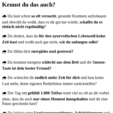
Kennst du das auch?
🌧 Du hast schon
so oft versucht
, gesunde Routinen aufzubauen
und obwohl du weißt, dass es dir gut tun würde,
schaffst du es
einfach nicht regelmäßig?
🌧 Du denkst, dass du
für den ayurvedischen Lebensstil keine
Zeit hast
und weißt auch gar nicht,
wie du anfangen sollst
?
🌧 Du fühlst dich
energielos und gestresst?
🌧 Du kommst morgens
schlecht aus dem Bett
und die
Snooze-
Taste ist dein bester Freund?
🌧 Du wünschst dir
endlich mehr Zeit für dich
und hast keine
Lust mehr, deine eigenen Bedürfnisse immer zurückstellen?
🌧 Der Tag mit
gefühlt 1.000 ToDos
rennt viel zu oft an dir vorbei
ohne, dass du auch
nur einen Moment innegehalten
und dir eine
Pause geschenkt hast?
🌧 Du leidest unter
Verdauungsprobleme
n,
Schlafstörungen
und